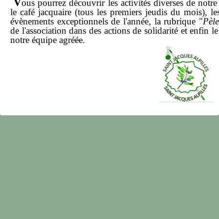
V
ous pourrez découvrir les activités diverses de notre 
notre association
le café jacquaire (tous les premiers jeudis du mois),
le
évènements exceptionnels de l'année,
la rubrique "
Pèle
de l'association dans des actions de solidarité
et enfin le
notre équipe agréée.