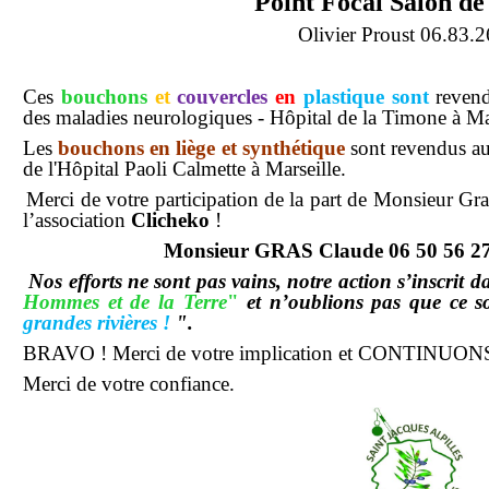
Point Focal Salon d
Olivier Proust 06.83.
Ces
bouchons
et
couvercles
en
plastique sont
revend
des maladies neurologiques - Hôpital de la Timone à Mar
Les
bouchons en liège et synthétique
sont
revendus au 
de l'Hôpital Paoli Calmette à Marseille.
Merci de votre participation de la part de Monsieur G
l’association
Clicheko
!
Monsieur GRAS Claude 06 50 56 27 
Nos efforts ne sont pas vains, notre action s’inscrit d
Hommes et de la Terre
"
et n’oublions pas que ce 
grandes rivières !
".
BRAVO ! Merci de votre implication et CONTINUONS
Merci de votre confiance.