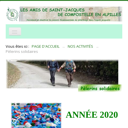
NOTRE ASSOCIATION
Vous êtes ici :
PAGE D'ACCUEIL
→
NOS ACTIVITÉS
→
Pèlerins solidaires
NOS ACTIVITÉS
ACCUEIL
TRAVERSÉE DES ALPILLES
INFORMATIONS PRATIQUES
RÉSEAUX
NOUS CONTACTER
ANNÉE 2020
Histoire et legendes