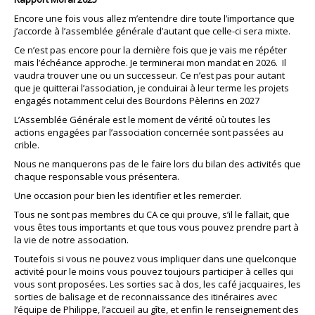
notre association
Encore une fois vous allez m’entendre dire toute l’importance que
j’accorde à l’assemblée générale d’autant que celle-ci sera mixte.
Ce n’est pas encore pour la dernière fois que je vais me répéter
mais l’échéance approche. Je terminerai mon mandat en 2026. Il
vaudra trouver une ou un successeur. Ce n’est pas pour autant
que je quitterai l’association, je conduirai à leur terme les projets
engagés notamment celui des Bourdons Pèlerins en 2027
L’Assemblée Générale est le moment de vérité où toutes les
actions engagées par l’association concernée sont passées au
crible.
Nous ne manquerons pas de le faire lors du bilan des activités que
chaque responsable vous présentera.
Une occasion pour bien les identifier et les remercier.
Tous ne sont pas membres du CA ce qui prouve, s’il le fallait, que
vous êtes tous importants et que tous vous pouvez prendre part à
la vie de notre association.
Toutefois si vous ne pouvez vous impliquer dans une quelconque
activité pour le moins vous pouvez toujours participer à celles qui
vous sont proposées. Les sorties sac à dos, les café jacquaires, les
sorties de balisage et de reconnaissance des itinéraires avec
l’équipe de Philippe, l’accueil au gîte, et enfin le renseignement des