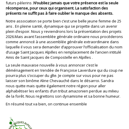
futurs pèlerins .
N’oubliez jamais que votre présence est la seule
récompense, pour ceux qui organisent. La satisfaction des
présents ne suffit pas à faire oublier le manque des absents.
Notre association se porte bien c’est une belle jeune femme de 25
ans . En pleine santé, dynamique qui se projette dans un avenir
plein d’espoir. Nous y reviendrons lors la présentation des projets
2026.Mais avant l’assemblée générale ordinaire nous procéderons
comme annoncé à une assemblée générale extraordinaire dans
laquelle il vous sera demander d’approuver l’officialisation du nom
d’usage Saint Jacques Alpilles en remplacement de l’ancien intitulé
Amis de Saint jacques de Compostelle en Alpilles .
La seule mauvaise nouvelle à vous annoncer c’est le
déménagement en Vendée de Françoise Laverdure qui du coup ne
pourra plus s’occuper du gîte. Je compte sur vous pour ne pas
laisser son binôme Aline Chevauché dans le désarroi. Sandra
nous quitte mais quitte également notre région pour aller
alphabétiser les enfants d’un tribut amazonien perdue au milieu
de la forêt. Nous regrettons son dynamisme et sa bonne humeur.
En résumé tout va bien, on continue ensemble