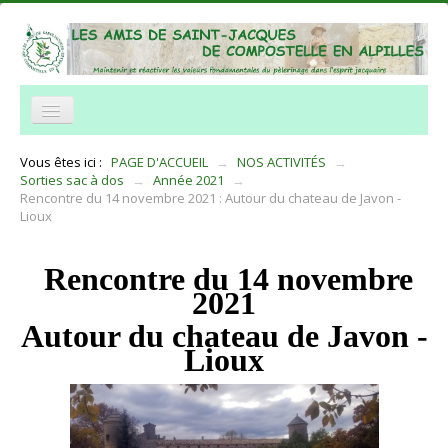
NOTRE ASSOCIATION
Vous êtes ici :
PAGE D'ACCUEIL
→
NOS ACTIVITÉS
→
Sorties sac à dos
→
Année 2021
→
NOS ACTIVITÉS
Rencontre du 14 novembre 2021 : Autour du chateau de Javon -
Lioux
ACCUEIL
TRAVERSÉE DES ALPILLES
Rencontre du 14 novembre
2021
INFORMATIONS PRATIQUES
Autour du chateau de Javon -
RÉSEAUX
Lioux
NOUS CONTACTER
Histoire et legendes